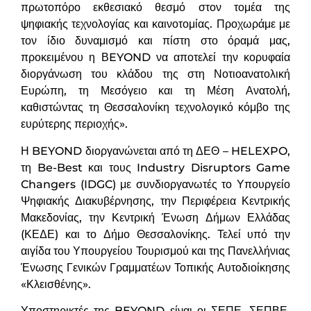
πρωτοπόρο εκθεσιακό θεσμό στον τομέα της
ψηφιακής τεχνολογίας και καινοτομίας. Προχωράμε με
τον ίδιο δυναμισμό και πίστη στο όραμά μας,
προκειμένου η ΒEYOND να αποτελεί την κορυφαία
διοργάνωση του κλάδου της στη Νοτιοανατολική
Ευρώπη, τη Μεσόγειο και τη Μέση Ανατολή,
καθιστώντας τη Θεσσαλονίκη τεχνολογικό κόμβο της
ευρύτερης περιοχής».
Η BEYOND διοργανώνεται από τη ΔΕΘ – HELEXPO,
τη Be-Best και τους Industry Disruptors Game
Changers (IDGC) με συνδιοργανωτές το Υπουργείο
Ψηφιακής Διακυβέρνησης, την Περιφέρεια Κεντρικής
Μακεδονίας, την Κεντρική Ένωση Δήμων Ελλάδας
(ΚΕΔΕ) και το Δήμο Θεσσαλονίκης. Τελεί υπό την
αιγίδα του Υπουργείου Τουρισμού και της Πανελλήνιας
Ένωσης Γενικών Γραμματέων Τοπικής Αυτοδιοίκησης
«Κλεισθένης».
Υποστηρικτές της BEYOND είναι οι ΣΕΠΕ, ΣΕΠΒΕ,