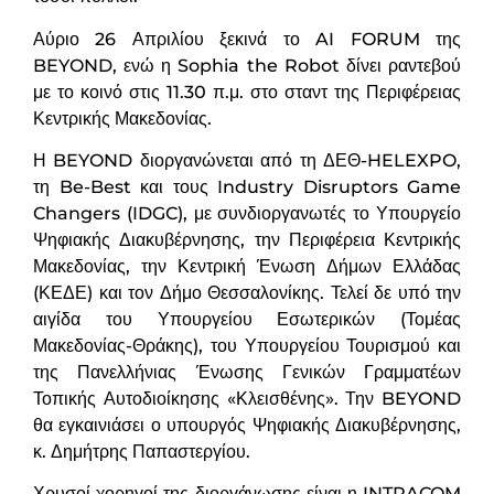
Αύριο 26 Απριλίου ξεκινά το AI FORUM της
BEYOND, ενώ η Sophia the Robot δίνει ραντεβού
με το κοινό στις 11.30 π.μ. στο σταντ της Περιφέρειας
Κεντρικής Μακεδονίας.
Η BEYOND διοργανώνεται από τη ΔΕΘ-HELEXPO,
τη Be-Best και τους Industry Disruptors Game
Changers (IDGC), με συνδιοργανωτές το Υπουργείο
Ψηφιακής Διακυβέρνησης, την Περιφέρεια Κεντρικής
Μακεδονίας, την Κεντρική Ένωση Δήμων Ελλάδας
(ΚΕΔΕ) και τον Δήμο Θεσσαλονίκης. Τελεί δε υπό την
αιγίδα του Υπουργείου Εσωτερικών (Τομέας
Μακεδονίας-Θράκης), του Υπουργείου Τουρισμού και
της Πανελλήνιας Ένωσης Γενικών Γραμματέων
Τοπικής Αυτοδιοίκησης «Κλεισθένης». Την BEYOND
θα εγκαινιάσει ο υπουργός Ψηφιακής Διακυβέρνησης,
κ. Δημήτρης Παπαστεργίου.
Χρυσοί χορηγοί της διοργάνωσης είναι η INTRACOM